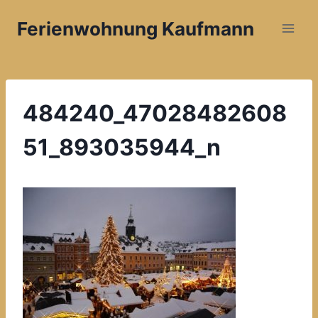
Zum
Ferienwohnung Kaufmann
Inhalt
springen
484240_47028482608
51_893035944_n